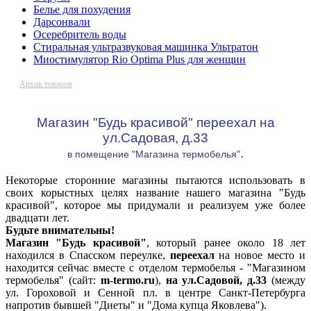
Белье для похудения
Дарсонвали
Осеребритель воды
Стиральная ультразвуковая машинка Ультратон
Миостимулятор Rio Optima Plus для женщин
Архив товаров
Магазин "Будь красивой" переехал на
ул.Садовая, д.33
.
в помещение "Магазина термобелья"
Некоторые сторонние магазины пытаются использовать в
своих корыстных целях название нашего магазина "Будь
красивой", которое мы придумали и реализуем уже более
двадцати лет.
Будьте внимательны!
Магазин "Будь красивой"
, который ранее около 18 лет
находился в Спасском переулке,
переехал
на новое место и
находится сейчас вместе с отделом термобелья - "Магазином
термобелья" (сайт:
m-termo.ru
),
на ул.Садовой, д.33
(между
ул. Гороховой и Сенной пл. в центре Санкт-Петербурга
напротив бывшей "Диеты" и "Дома купца Яковлева").