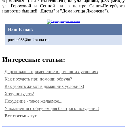
термобелья" (сайт:
m-termo.ru
),
на ул.Садовой, д.33
(между
ул. Гороховой и Сенной пл. в центре Санкт-Петербурга
напротив бывшей "Диеты" и "Дома купца Яковлева").
Наш E-mail:
pochta038@m-krasota.ru
Интересные статьи:
Дарсонваль - применение в домашних условиях
Как похудеть при помощи обруча?
Как убрать живот в домашних условиях!
Хочу похудеть!
Похудение - такое желаемое...
Упражнения с обручем для быстрого похудения!
Все статьи - тут