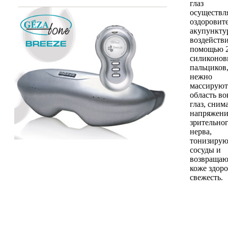
глаз
осуществл
оздоровит
акупункту
воздействи
помощью 
силиконо
пальциков
нежно
массируют
область во
глаз, сним
напряжени
зрительно
нерва,
тонизирую
сосуды и
возвращаю
коже здоро
свежесть.