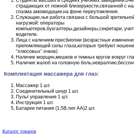
Студенты высших и средних учебных заведений,оче
страдающих от ложной близорукости,связанной с н
спазма аккомодации,на фоне переутомления.
Служащие,чья работа связана с большой зрительно
нагрузкой: операторы
компьютеров,бухгалтеры,дизайнеры,секретари, учит
водители.
Лица с наличием пресбиопии (возрастные изменени
преломляющей силы глаза,которые требуют ношен
"плюсовых" очков)
Наличие морщин,мешков и темных кругов вокруг гла
Наличие жалоб на головную боль,невралгию,бессон
Комплектация массажера для глаз:
Массажер 1 шт.
Соединительный шнур 1 шт.
Пульт управления 1 шт.
Инструкция 1 шт.
Батареи питания (1,5В,тип АА)2 шт.
Каталог товаров