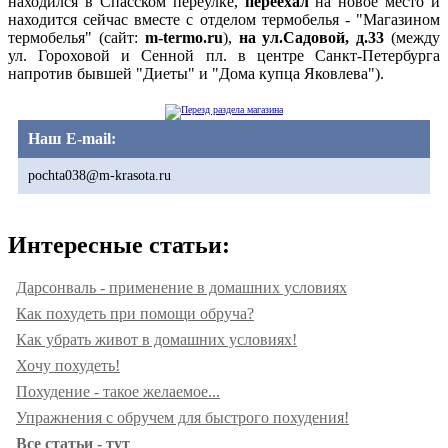
находился в Спасском переулке,
переехал
на новое место и
находится сейчас вместе с отделом термобелья - "Магазином
термобелья" (сайт:
m-termo.ru
),
на ул.Садовой, д.33
(между
ул. Гороховой и Сенной пл. в центре Санкт-Петербурга
напротив бывшей "Диеты" и "Дома купца Яковлева").
Наш E-mail:
pochta038@m-krasota.ru
Интересные статьи:
Дарсонваль - применение в домашних условиях
Как похудеть при помощи обруча?
Как убрать живот в домашних условиях!
Хочу похудеть!
Похудение - такое желаемое...
Упражнения с обручем для быстрого похудения!
Все статьи - тут