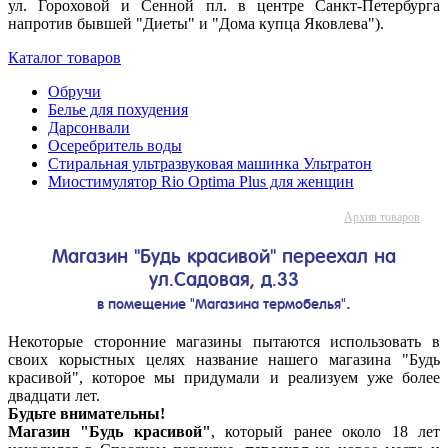
ул. Гороховой и Сенной пл. в центре Санкт-Петербурга
напротив бывшей "Диеты" и "Дома купца Яковлева").
Каталог товаров
Обручи
Белье для похудения
Дарсонвали
Осеребритель воды
Стиральная ультразвуковая машинка Ультратон
Миостимулятор Rio Optima Plus для женщин
Архив товаров
Магазин "Будь красивой" переехал на
ул.Садовая, д.33
.
в помещение "Магазина термобелья"
Некоторые сторонние магазины пытаются использовать в
своих корыстных целях название нашего магазина "Будь
красивой", которое мы придумали и реализуем уже более
двадцати лет.
Будьте внимательны!
Магазин "Будь красивой"
, который ранее около 18 лет