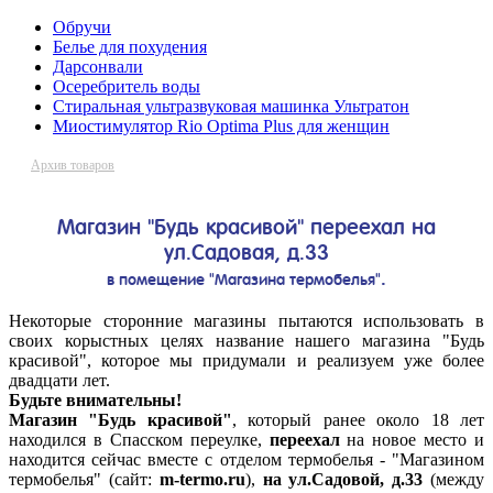
Обручи
Белье для похудения
Дарсонвали
Осеребритель воды
Стиральная ультразвуковая машинка Ультратон
Миостимулятор Rio Optima Plus для женщин
Архив товаров
Магазин "Будь красивой" переехал на
ул.Садовая, д.33
.
в помещение "Магазина термобелья"
Некоторые сторонние магазины пытаются использовать в
своих корыстных целях название нашего магазина "Будь
красивой", которое мы придумали и реализуем уже более
двадцати лет.
Будьте внимательны!
Магазин "Будь красивой"
, который ранее около 18 лет
находился в Спасском переулке,
переехал
на новое место и
находится сейчас вместе с отделом термобелья - "Магазином
термобелья" (сайт:
m-termo.ru
),
на ул.Садовой, д.33
(между