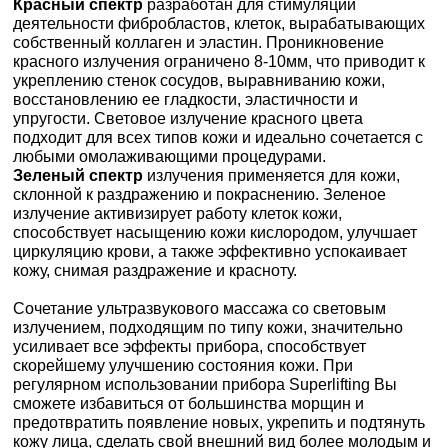
Красный спектр
разработан для стимуляции
деятельности фибробластов, клеток, вырабатывающих
собственный коллаген и эластин. Проникновение
красного излучения ограничено 8-10мм, что приводит к
укреплению стенок сосудов, выравниванию кожи,
восстановлению ее гладкости, эластичности и
упругости. Световое излучение красного цвета
подходит для всех типов кожи и идеально сочетается с
любыми омолаживающими процедурами.
Зеленый спектр
излучения применяется для кожи,
склонной к раздражению и покраснению. Зеленое
излучение активизирует работу клеток кожи,
способствует насыщению кожи кислородом, улучшает
циркуляцию крови, а также эффективно успокаивает
кожу, снимая раздражение и красноту.
Сочетание ультразвукового массажа со световым
излучением, подходящим по типу кожи, значительно
усиливает все эффекты прибора, способствует
скорейшему улучшению состояния кожи. При
регулярном использовании прибора Superlifting Вы
сможете избавиться от большинства морщин и
предотвратить появление новых, укрепить и подтянуть
кожу лица, сделать свой внешний вид более молодым и