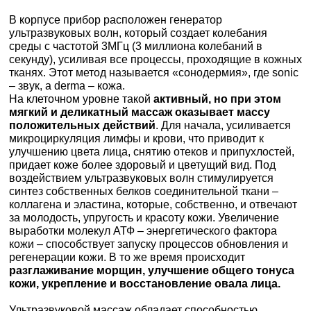
В корпусе прибор расположен генератор
ультразвуковых волн, который создает колебания
среды с частотой 3МГц (3 миллиона колебаний в
секунду), усиливая все процессы, проходящие в кожных
тканях. Этот метод называется «сонодермия», где sonic
– звук, а derma – кожа.
На клеточном уровне такой
активный, но при этом
мягкий и деликатный массаж оказывает массу
положительных действий
. Для начала, усиливается
микроциркуляция лимфы и крови, что приводит к
улучшению цвета лица, снятию отеков и припухлостей,
придает коже более здоровый и цветущий вид. Под
воздействием ультразвуковых волн стимулируется
синтез собственных белков соединительной ткани –
коллагена и эластина, которые, собственно, и отвечают
за молодость, упругость и красоту кожи. Увеличение
выработки молекул АТФ – энергетического фактора
кожи – способствует запуску процессов обновления и
регенерации кожи. В то же время происходит
разглаживание морщин, улучшение общего тонуса
кожи, укрепление и восстановление овала лица.
Ультразвуковой массаж обладает способностью