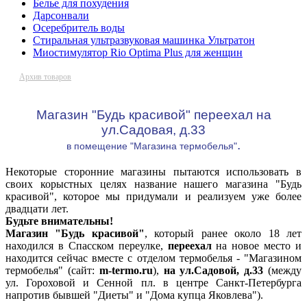
Белье для похудения
Дарсонвали
Осеребритель воды
Стиральная ультразвуковая машинка Ультратон
Миостимулятор Rio Optima Plus для женщин
Архив товаров
Магазин "Будь красивой" переехал на
ул.Садовая, д.33
.
в помещение "Магазина термобелья"
Некоторые сторонние магазины пытаются использовать в
своих корыстных целях название нашего магазина "Будь
красивой", которое мы придумали и реализуем уже более
двадцати лет.
Будьте внимательны!
Магазин "Будь красивой"
, который ранее около 18 лет
находился в Спасском переулке,
переехал
на новое место и
находится сейчас вместе с отделом термобелья - "Магазином
термобелья" (сайт:
m-termo.ru
),
на ул.Садовой, д.33
(между
ул. Гороховой и Сенной пл. в центре Санкт-Петербурга
напротив бывшей "Диеты" и "Дома купца Яковлева").