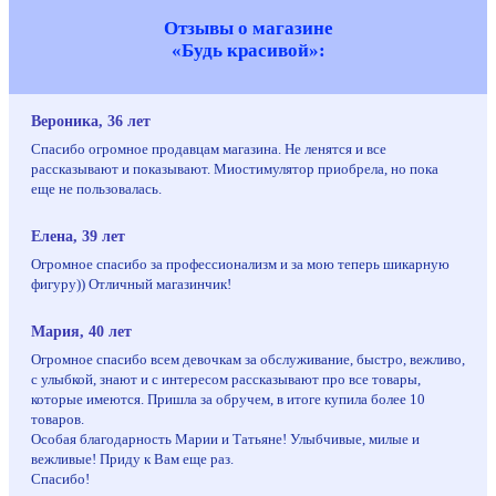
Отзывы о магазине
«Будь красивой»:
Вероника, 36 лет
Спасибо огромное продавцам магазина. Не ленятся и все
рассказывают и показывают. Миостимулятор приобрела, но пока
еще не пользовалась.
Елена, 39 лет
Огромное спасибо за профессионализм и за мою теперь шикарную
фигуру)) Отличный магазинчик!
Мария, 40 лет
Огромное спасибо всем девочкам за обслуживание, быстро, вежливо,
с улыбкой, знают и с интересом рассказывают про все товары,
которые имеются. Пришла за обручем, в итоге купила более 10
товаров.
Особая благодарность Марии и Татьяне! Улыбчивые, милые и
вежливые! Приду к Вам еще раз.
Спасибо!