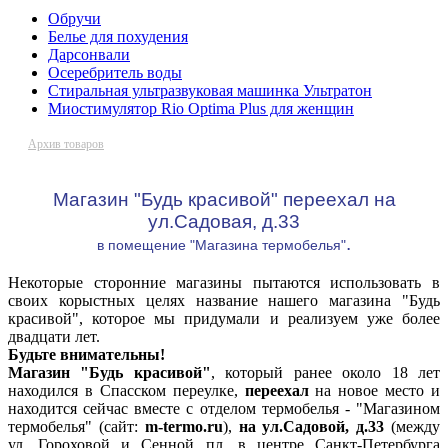
Обручи
Белье для похудения
Дарсонвали
Осеребритель воды
Стиральная ультразвуковая машинка Ультратон
Миостимулятор Rio Optima Plus для женщин
Архив товаров
Магазин "Будь красивой" переехал на
ул.Садовая, д.33
.
в помещение "Магазина термобелья"
Некоторые сторонние магазины пытаются использовать в
своих корыстных целях название нашего магазина "Будь
красивой", которое мы придумали и реализуем уже более
двадцати лет.
Будьте внимательны!
Магазин "Будь красивой"
, который ранее около 18 лет
находился в Спасском переулке,
переехал
на новое место и
находится сейчас вместе с отделом термобелья - "Магазином
термобелья" (сайт:
m-termo.ru
),
на ул.Садовой, д.33
(между
ул. Гороховой и Сенной пл. в центре Санкт-Петербурга