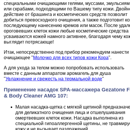
специальными очищающими гелями, муссами, эмульсиям
или скрабами, подходящими по Вашему типу кожи. Двойн
действие от брашинга и косметических средств позволит
добиться превосходного очищения, а также подготовит ко
последующему нанесению кремов или масок. После удал
ороговевших клеток кожи любые косметические средства
усваиваются кожей намного активнее, благодаря чему ко
выглядит потрясающе!
Итак, непосредственно под прибор рекомендуем нанести
очищающее "
Молочко для всех типов кожи Кора
".
А для ухода за телом можно попробовать использовать
вместе с данным аппаратом аромагель для душа
"
Увлажнение и свежесть на термальной воде
"
Применение насадок SPA-массажера Gezatone F
& Body Cleaner AMG 107:
Малая насадка-щетка с мягкой щетиной предназнач
для деликатного очищения лица и отшелушивания
омертвевших клеток кожи. Насадка выполнена из
специальной гипоаллергенной щетины, не травмиру
кожу и не вызывает раздражений.