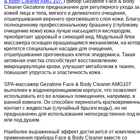
& Body Cleaner AMG 107.
Прибор Gezatone Face & Body
Cleaner Gezatone предназначен для регулярного ухода за
кожей лица и тела, мягкого и деликатного очищения,
отшелушивания верхнего ороговевшего слоя кожи. Благ
полноценному профессиональному брашингу (глубокому
очищению кожи) кожа лучше насыщается кислородом,
приобретает здоровый и сияющий вид. Модульный блок
массажера оснащен вращающимся механизмом, на кото
крепятся специальные насадки для очищения,
отшелушивания ороговевших клеток эпидермиса. Такая
активная очистка способствует восстановлению
микроциркуляции крови, улучшает метаболизм в тканях,
повышает упругость и эластичность кожи.
SPA-массажер Gezatone Face & Body Cleaner AMG107
выполнен в водонепроницаемом корпусе, что позволяет
использовать его во влажных помещениях, например, в
ванной комнате. Он способен переносить кратковременн
контакт с жидкостью (случайный брызги воды), но не
предназначен для использования непосредственно под в
или под душем.
Наиболее выраженный эффект достигается от комплексн
применения прибора Face & Body Cleaner вместе со