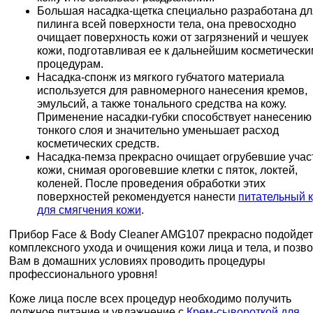
Большая насадка-щетка специально разработана дл
пилинга всей поверхности тела, она превосходно
очищает поверхность кожи от загрязнений и чешуек
кожи, подготавливая ее к дальнейшим косметически
процедурам.
Насадка-спонж из мягкого губчатого материала
используется для равномерного нанесения кремов,
эмульсий, а также тонального средства на кожу.
Применение насадки-губки способствует нанесению
тонкого слоя и значительно уменьшает расход
косметических средств.
Насадка-пемза прекрасно очищает огрубевшие учас
кожи, снимая ороговевшие клетки с пяток, локтей,
коленей. После проведения обработки этих
поверхностей рекомендуется нанести
питательный 
для смягчения кожи
.
Прибор Face & Body Cleaner AMG107 прекрасно подойдет
комплексного ухода и очищения кожи лица и тела, и позв
Вам в домашних условиях проводить процедуры
профессионального уровня!
Коже лица после всех процедур необходимо получить
должное питание и увлажнение с
Крем-сывороткой для